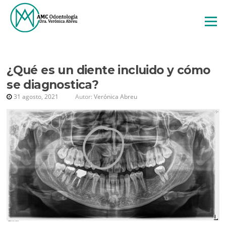
Saltar
al
Menú
contenido
¿Qué es un diente incluido y cómo
se diagnostica?
ETIQUETA:
CANINO
31 agosto, 2021
Autor:
Verónica Abreu
IMPACTADO