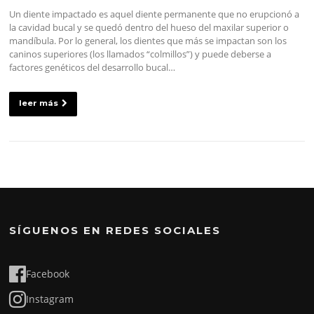
Un diente impactado es aquel diente permanente que no erupcionó a
la cavidad bucal y se quedó dentro del hueso del maxilar superior o
mandíbula. Por lo general, los dientes que más se impactan son los
caninos superiores (los llamados “colmillos”) y puede deberse a
factores genéticos del desarrollo bucal…
leer más
SÍGUENOS EN REDES SOCIALES
Facebook
Instagram