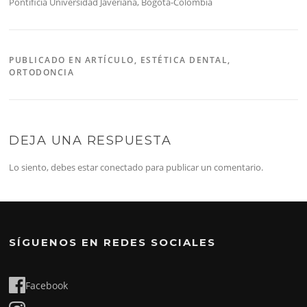
Pontificia Universidad Javeriana, Bogotá-Colombia
PUBLICADO EN
ARTÍCULO
,
ESTÉTICA DENTAL
,
ORTODONCIA
DEJA UNA RESPUESTA
Lo siento, debes estar
conectado
para publicar un comentario.
SÍGUENOS EN REDES SOCIALES
Facebook