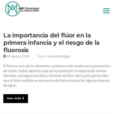
Saltar
al
Menú
contenido
La importancia del flúor en la
primera infancia y el riesgo de la
ETIQUETA:
AMC
fluorosis
ODONTOLOGÍA
29 agosto, 2024
Autor:
amcodontologia
El flúor es uno de los elementos químicos más usados en la prevención
de caries. Todos sabemos que se encuentra en la mayoría de cremas
dentales, enjuagues bucales y barnices de flúor; pero poca gente sabe
que el flúor también se encuentra de forma natural en algunas fuentes
de agua…
leer más