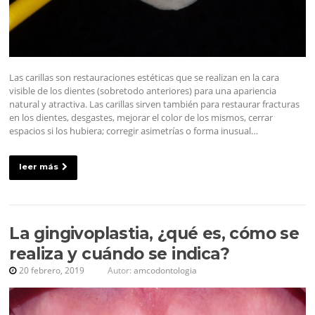
Las carillas son restauraciones estéticas que se realizan en la cara
visible de los dientes (sobretodo anteriores) para una apariencia
natural y atractiva. Las carillas sirven también para restaurar fracturas
en los dientes, desgastes, mejorar el color de los mismos, cerrar
espacios si los hubiera; corregir asimetrías o forma inusual…
leer más
La gingivoplastia, ¿qué es, cómo se
realiza y cuándo se indica?
20 febrero, 2019
Autor:
amcodontologia