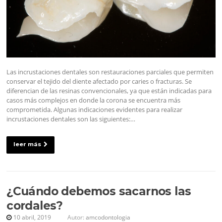
Las incrustaciones dentales son restauraciones parciales que permiten
conservar el tejido del diente afectado por caries o fracturas. Se
diferencian de las resinas convencionales, ya que están indicadas para
casos más complejos en donde la corona se encuentra más
comprometida. Algunas indicaciones evidentes para realizar
incrustaciones dentales son las siguientes:…
leer más
¿Cuándo debemos sacarnos las
cordales?
10 abril, 2019
Autor:
amcodontologia