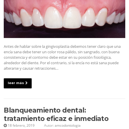
Antes de hablar sobre la gingivoplastia debemos tener claro que una
encía sana debe tener un color rosa pálido, sin sangrado, con buena
consistencia y el contorno debe estar en su posición fisiológica,
alrededor del diente. Por el contrario, si la encía no está sana puede
alterarse y causar retracciones…
leer más
Blanqueamiento dental:
tratamiento eficaz e inmediato
18 febrero, 2019
Autor:
amcodontologia